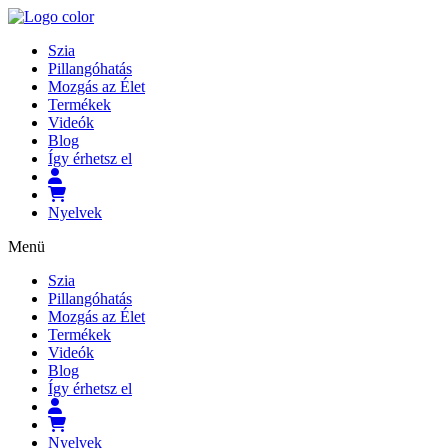
Szia
Pillangóhatás
Mozgás az Élet
Termékek
Videók
Blog
Így érhetsz el
Nyelvek
Menü
Szia
Pillangóhatás
Mozgás az Élet
Termékek
Videók
Blog
Így érhetsz el
Nyelvek